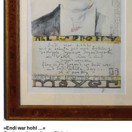
»Endi war hohl …«